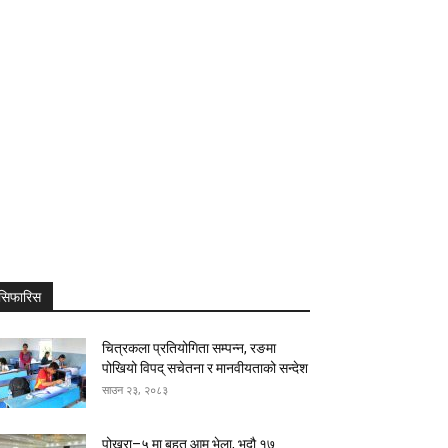
सिफारिस
चित्रकला प्रतियोगिता सम्पन्न, रङमा
पोखियो विपद् सचेतना र मानवीयताको सन्देश
साउन २३, २०८३
पोखरा–५ मा बृहत् आम भेला, भदौ १७