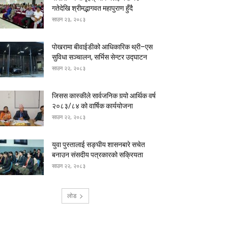
गतेदेखि श्रीमद्भागवत महापुराण हुँदै
साउन २३, २०८३
पोखरामा बीवाईडीको आधिकारिक थ्री–एस
सुविधा सञ्चालन, सर्भिस सेन्टर उद्घाटन
साउन २२, २०८३
जिसस कास्कीले सार्वजनिक गर्‍यो आर्थिक वर्ष
२०८३/८४ को वार्षिक कार्ययोजना
साउन २२, २०८३
युवा पुस्तालाई सङ्घीय शासनबारे सचेत
बनाउन संसदीय पत्रकारको सक्रियता
साउन २२, २०८३
लोड