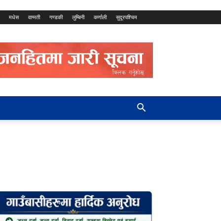
मधेस
वाग्मती
गण्डकी
लुम्बिनी
कर्णाली
सुदूरपश्चिम