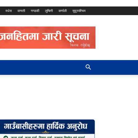
मधेस
वाग्मती
गण्डकी
लुम्बिनी
कर्णाली
सुदूरपश्चिम