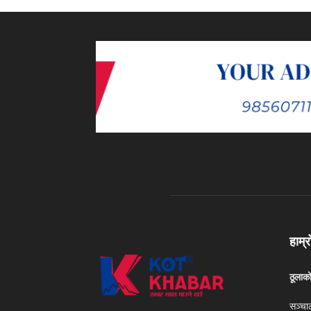
हाम्र
ठूलाक
सञ्चा