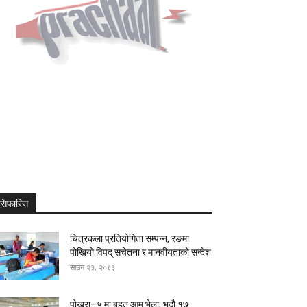
सिफारिस
चित्रकला प्रतियोगिता सम्पन्न, रङमा
पोखियो विपद् सचेतना र मानवीयताको सन्देश
साउन २३, २०८३
पोखरा–५ मा बृहत् आम भेला, भदौ १७