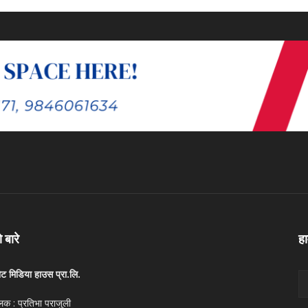
ो बारे
ह
ोट मिडिया हाउस प्रा.लि.
लक : प्रतिभा पराजुली