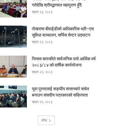
गतेदेखि श्रीमद्भागवत महापुराण हुँदै
साउन २३, २०८३
पोखरामा बीवाईडीको आधिकारिक थ्री–एस
सुविधा सञ्चालन, सर्भिस सेन्टर उद्घाटन
साउन २२, २०८३
जिसस कास्कीले सार्वजनिक गर्‍यो आर्थिक वर्ष
२०८३/८४ को वार्षिक कार्ययोजना
साउन २२, २०८३
युवा पुस्तालाई सङ्घीय शासनबारे सचेत
बनाउन संसदीय पत्रकारको सक्रियता
साउन २२, २०८३
लोड