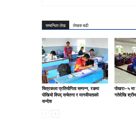
सम्बन्धित लेख
लेखक बढी
चित्रकला प्रतियोगिता सम्पन्न, रङमा
पोखरा–५ मा 
पोखियो विपद् सचेतना र मानवीयताको
गतेदेखि श्रीमद
सन्देश