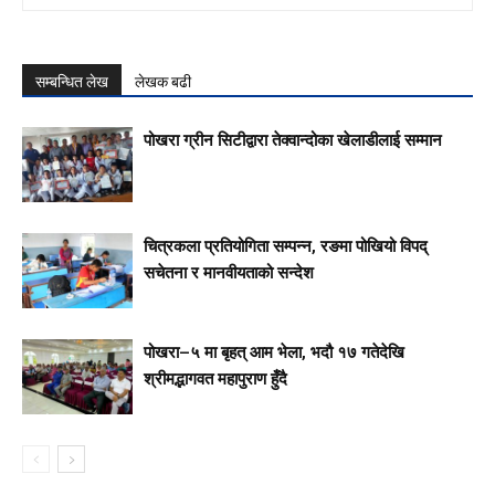
सम्बन्धित लेख
लेखक बढी
पोखरा ग्रीन सिटीद्वारा तेक्वान्दोका खेलाडीलाई सम्मान
चित्रकला प्रतियोगिता सम्पन्न, रङमा पोखियो विपद्
सचेतना र मानवीयताको सन्देश
पोखरा–५ मा बृहत् आम भेला, भदौ १७ गतेदेखि
श्रीमद्भागवत महापुराण हुँदै