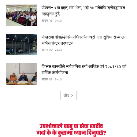
पोखरा–५ मा बृहत् आम भेला, भदौ १७ गतेदेखि श्रीमद्भागवत
महापुराण हुँदै
साउन २३, २०८३
पोखरामा बीवाईडीको आधिकारिक थ्री–एस सुविधा सञ्चालन,
सर्भिस सेन्टर उद्घाटन
साउन २२, २०८३
जिसस कास्कीले सार्वजनिक गर्‍यो आर्थिक वर्ष २०८३/८४ को
वार्षिक कार्ययोजना
साउन २२, २०८३
लोड