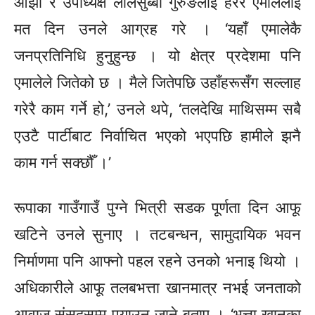
ओझा र उपाध्यक्ष
लालसुब्बा
गुरुङलाई हेरेर एमालेलाई
मत दिन उनले आग्रह गरे । ‘यहाँ एमालेकै
जनप्रतिनिधि हुनुहुन्छ । यो क्षेत्र प्रदेशमा पनि
एमालेले जितेको छ । मैले जितेपछि
उहाँहरूसँग
सल्लाह
गरेरै काम गर्ने हो,’ उनले थपे, ‘तलदेखि माथिसम्म सबै
एउटै पार्टीबाट
निर्वाचित
भएको भएपछि हामीले झनै
काम गर्न सक्छौँ ।’
रूपाका
गाउँगाउँ पुग्ने
भित्री
सडक पूर्णता दिन आफू
खटिने उनले सुनाए । तटबन्धन, सामुदायिक भवन
निर्माणमा पनि आफ्नो पहल रहने उनको भनाइ थियो ।
अधिकारीले आफू तलबभत्ता
खानमात्र
नभई जनताको
आवाज
संसद्सम्म
पुर्‍याउन
जाने बताए । ‘भत्ता खानका