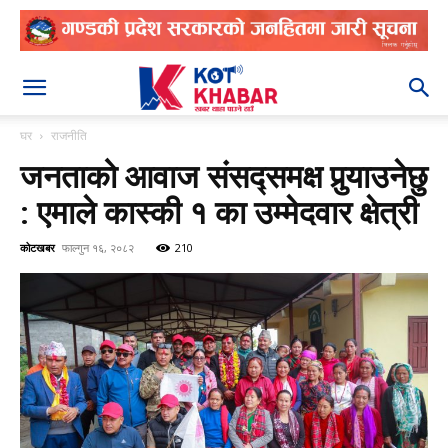
२०८३ श्रावण २४
घर
राजनीति
जनताको आवाज संसद्समक्ष पुर्‍याउनेछु
: एमाले कास्की १ का उम्मेदवार क्षेत्री
कोटखबर
फाल्गुन १६, २०८२
210