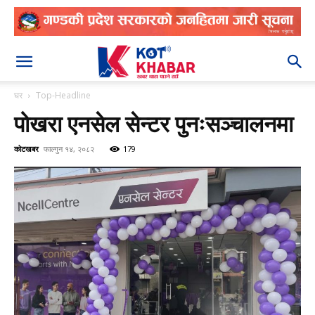
२०८३ श्रावण २१
घर
Top-Headline
पोखरा एनसेल सेन्टर पुनःसञ्चालनमा
कोटखबर
फाल्गुन १४, २०८२
179