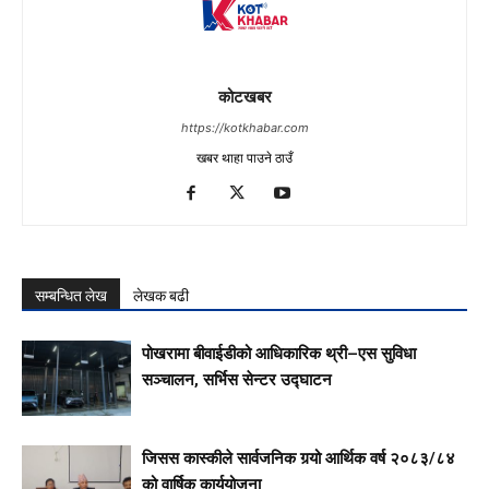
कोटखबर
https://kotkhabar.com
खबर थाहा पाउने ठाउँ
सम्बन्धित लेख
लेखक बढी
पोखरामा बीवाईडीको आधिकारिक थ्री–एस सुविधा
सञ्चालन, सर्भिस सेन्टर उद्घाटन
जिसस कास्कीले सार्वजनिक गर्‍यो आर्थिक वर्ष २०८३/८४
को वार्षिक कार्ययोजना