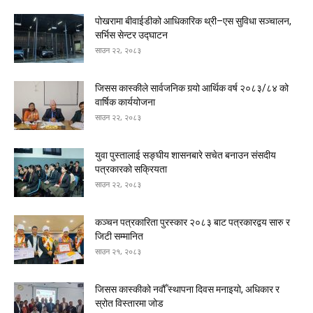
पोखरामा बीवाईडीको आधिकारिक थ्री–एस सुविधा सञ्चालन,
सर्भिस सेन्टर उद्घाटन
साउन २२, २०८३
जिसस कास्कीले सार्वजनिक गर्‍यो आर्थिक वर्ष २०८३/८४ को
वार्षिक कार्ययोजना
साउन २२, २०८३
युवा पुस्तालाई सङ्घीय शासनबारे सचेत बनाउन संसदीय
पत्रकारको सक्रियता
साउन २२, २०८३
कञ्चन पत्रकारिता पुरस्कार २०८३ बाट पत्रकारद्वय सारु र
जिटी सम्मानित
साउन २१, २०८३
जिसस कास्कीको नवौँ स्थापना दिवस मनाइयो, अधिकार र
स्रोत विस्तारमा जोड