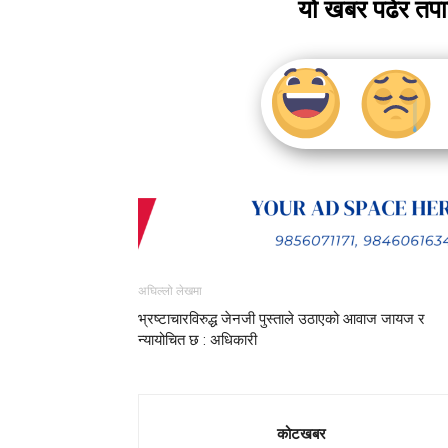
यो खबर पढेर तप
अघिल्लो लेखमा
भ्रष्टाचारविरुद्ध जेनजी पुस्ताले उठाएको आवाज जायज र
न्यायोचित छ : अधिकारी
कोटखबर