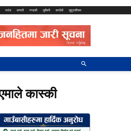
मधेस
वाग्मती
गण्डकी
लुम्बिनी
कर्णाली
सुदूरपश्चिम
एमाले कास्की