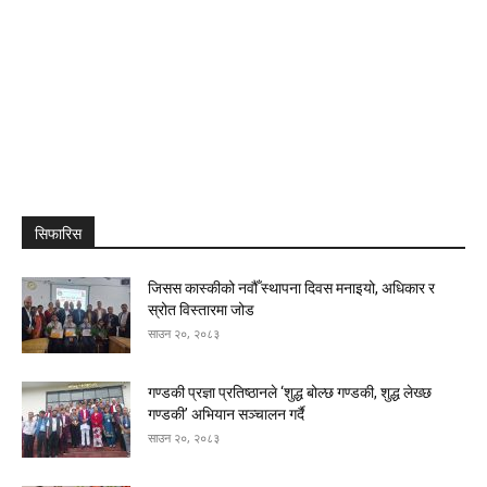
सिफारिस
जिसस कास्कीको नवौँ स्थापना दिवस मनाइयो, अधिकार र
स्रोत विस्तारमा जोड
साउन २०, २०८३
गण्डकी प्रज्ञा प्रतिष्ठानले ‘शुद्ध बोल्छ गण्डकी, शुद्ध लेख्छ
गण्डकी’ अभियान सञ्चालन गर्दै
साउन २०, २०८३